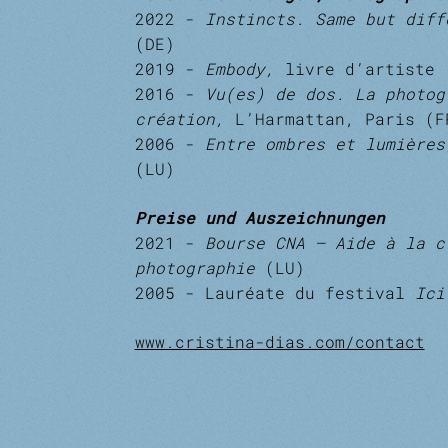
2022 -
Instincts. Same but dif
(DE)
2019 -
Embody,
livre d’artiste (
2016 -
Vu(es) de dos. La photog
création,
L’Harmattan, Paris (F
2006 -
Entre ombres et lumière
(LU)
Preise und Auszeichnungen
2021 -
Bourse CNA – Aide à la c
photographie
(LU)
2005 - Lauréate du festival
Ici
www.cristina-dias.com/contact