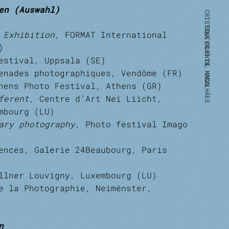
en (Auswahl)
k Exhibition,
FORMAT International
B)
estival, Uppsala (SE)
enades photographiques, Vendôme (FR)
hens Photo Festival, Athens (GR)
fferent,
Centre d’Art Nei Liicht,
embourg (LU)
rary photography,
Photo festival Imago
ences, Galerie 24Beaubourg, Paris
llner Louvigny, Luxembourg (LU)
e la Photographie, Neimënster,
n