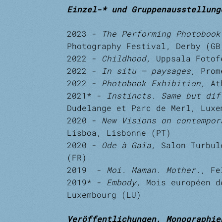
Einzel-* und Gruppenausstellung
2023 -
The Performing Photoboo
Photography Festival, Derby (G
2022 -
Childhood,
Uppsala Fotof
2022 -
In situ – paysages,
Prom
2022 -
Photobook Exhibition,
At
2021* -
Instincts. Same but di
Dudelange et Parc de Merl, Lux
2020 -
New Visions on contempo
Lisboa, Lisbonne (PT)
2020 -
Ode à Gaïa,
Salon Turbul
(FR)
2019 -
Moi. Maman. Mother.,
Fe
2019* -
Embody,
Mois européen d
Luxembourg (LU)
Veröffentlichungen, Monographie