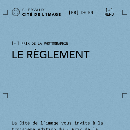
Aller directement au contenu principal
Panneau de gestion des cookies
+
FR
DE
EN
MENU
<
PRIX DE LA PHOTOGRAPHIE
LE RÈGLEMENT
La Cité de l’image vous invite à la
troisième édition du « Prix de la