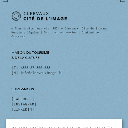
© Tous droits réservés, 2024 — Clervaux, Cité de l'image |
Mentions légales |
Gestion des cookies
| Crafted by
Cropmark
MAISON DU TOURISME
& DE LA CULTURE
T
+352-27-800-283
M
info@clervauximage.lu
SUIVEZ-NOUS
FACEBOOK
INSTAGRAM
LINKEDIN
INSCRIVEZ-VOUS À NOTRE NEWSLETTER