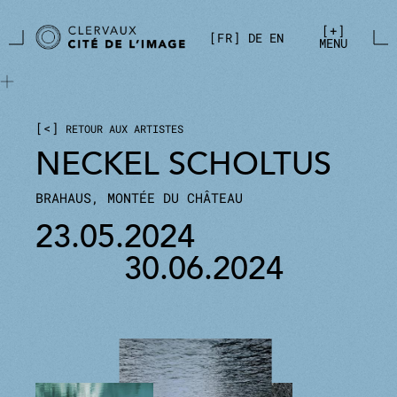
Aller directement au contenu principal
Panneau de gestion des cookies
+
FR
DE
EN
MENU
<
RETOUR AUX ARTISTES
NECKEL SCHOLTUS
BRAHAUS, MONTÉE DU CHÂTEAU
23.05.2024
30.06.2024