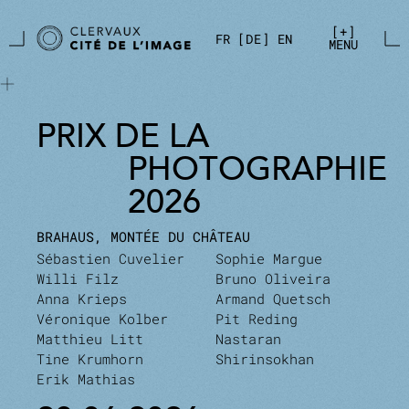
Zum Hauptinhalt springen
Cookie-Einstellungen
+
FR
DE
EN
MENU
PRIX DE LA
PHOTOGRAPHIE
2026
BRAHAUS, MONTÉE DU CHÂTEAU
Sébastien Cuvelier
Sophie Margue
Willi Filz
Bruno Oliveira
Anna Krieps
Armand Quetsch
Véronique Kolber
Pit Reding
Matthieu Litt
Nastaran
Tine Krumhorn
Shirinsokhan
Erik Mathias