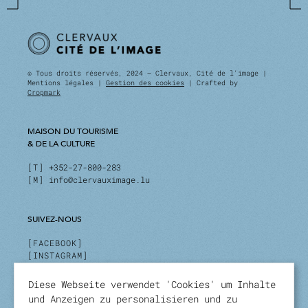
© Tous droits réservés, 2024 — Clervaux, Cité de l'image |
Mentions légales |
Gestion des cookies
| Crafted by
Cropmark
MAISON DU TOURISME
& DE LA CULTURE
T
+352-27-800-283
M
info@clervauximage.lu
SUIVEZ-NOUS
FACEBOOK
INSTAGRAM
LINKEDIN
Diese Webseite verwendet 'Cookies' um Inhalte
und Anzeigen zu personalisieren und zu
INSCRIVEZ-VOUS À NOTRE NEWSLETTER